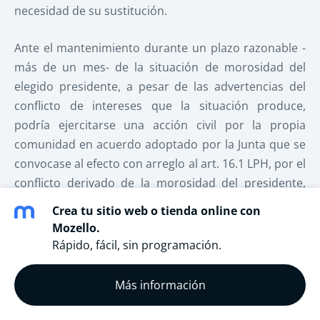
necesidad de su sustitución.
Ante el mantenimiento durante un plazo razonable -
más de un mes- de la situación de morosidad del
elegido presidente, a pesar de las advertencias del
conflicto de intereses que la situación produce,
podría ejercitarse una acción civil por la propia
comunidad en acuerdo adoptado por la Junta que se
convocase al efecto con arreglo al art. 16.1 LPH, por el
conflicto derivado de la morosidad del presidente,
con acuerdo de la destitución del presidente,
Crea tu sitio web o tienda online con
designación de uno nuevo y ejercicio de acción por la
Mozello.
comunidad, actuando éste último en su
Rápido, fácil, sin programación.
representación.
Más información
III). JURISPRUDENCIA.